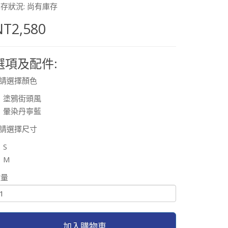
存狀況: 尚有庫存
NT2,580
選項及配件:
請選擇顏色
塗鴉街頭風
暈染丹寧藍
請選擇尺寸
S
M
數量
加入購物車