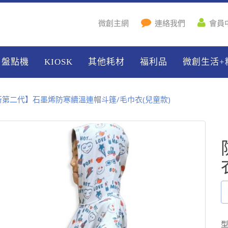
微創主網
連絡我們
會員
盤點機
KIOSK
其他耗材
福利品
微創生活+
新第二代】石墨烯防寒續溫連帽斗篷/毛巾衣(兒童款)
型