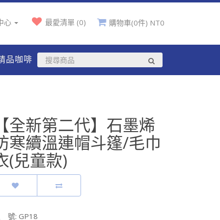
中心
最愛清單 (0)
購物車(0件) NT0
精品咖啡
【全新第二代】石墨烯
防寒續溫連帽斗篷/毛巾
衣(兒童款)
 號: GP18