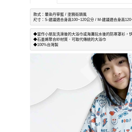
款式：暈染丹寧藍 / 塗鴉街頭風

尺寸：S-建議適合身高100~120公分 / 
M-建議適合身高120
◆當作小朋友洗澡後的大浴巾或海灘玩水後的防寒罩衫，快
◆石墨烯聚合紗材質．可取代傳統的大浴巾

◆100%台灣製