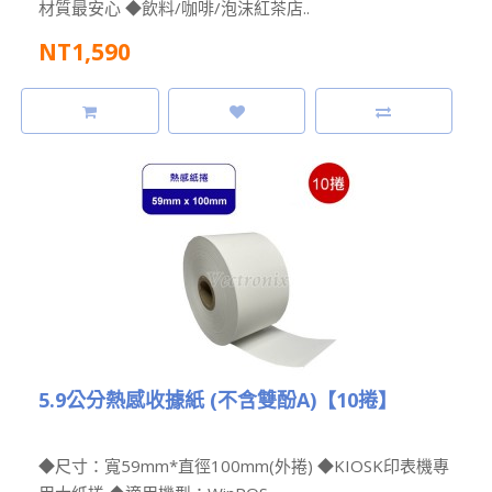
材質最安心 ◆飲料/咖啡/泡沫紅茶店..
NT1,590
5.9公分熱感收據紙 (不含雙酚A)【10捲】
◆尺寸：寬59mm*直徑100mm(外捲) ◆KIOSK印表機專