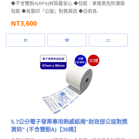
◆不含雙酚A(BPA)材質最安心 ◆包裝：單捲黑色防潮袋
包裝 ◆背面印『公版』對獎資訊 ◆目前各..
NT3,600
5.7公分電子發票專用熱感紙捲"財政部公版對獎
資訊" (不含雙酚A)【30捲】