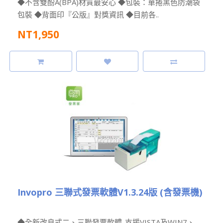
◆不含雙酚A(BPA)材質最安心 ◆包裝：單捲黑色防潮袋
包裝 ◆背面印『公版』對獎資訊 ◆目前各..
NT1,950
Invopro 三聯式發票軟體V1.3.24版 (含發票機)
◆全新改良式二、三聯發票軟體-支援VISTA及WIN7、