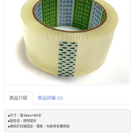
商品介紹
商品評論 (0)
◆尺寸：寬48mm*80米

◆黏性佳，透明度好

◆適用於封箱固定、捆紮、包裝等各種用途