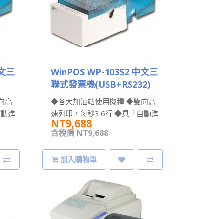
中文三
WinPOS WP-103S2 中文三
聯式發票機(USB+RS232)
向高
◆各大加油站使用機種 ◆雙向高
自動進
速列印，每秒3.6行 ◆具「自動進
NT9,688
..
紙及對位」功能 ◆資料緩衝容..
含稅價 NT9,688
加入購物車