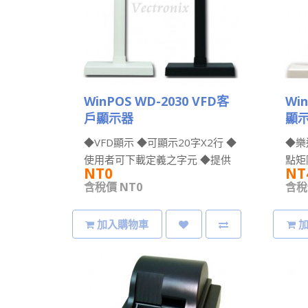
WinPOS WD-2030 VFD客
Wi
戶顯示器
顯
◆VFD顯示 ◆可顯示20字X2行 ◆
◆樂
使用者可下載定義之字元 ◆提供
點矩
NT0
NT
長短管方便安裝高度 ◆USB..
可顯
含稅價 NT0
含稅價
行。.
加入購物車