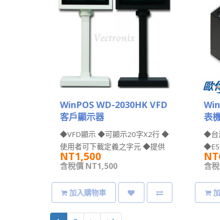
WinPOS WD-2030HK VFD
Wi
客戶顯示器
表機
發票
◆VFD顯示 ◆可顯示20字X2行 ◆
◆台
使用者可下載定義之字元 ◆提供
◆E
NT1,500
NT
長短管方便安裝高度 ◆USB..
每秒2
含稅價 NT1,500
含稅價
加入購物車