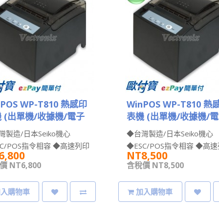
nPOS WP-T810 熱感印
WinPOS WP-T810 熱
 (出單機/收據機/電子
表機 (出單機/收據機/
機)【標準機】
發票機)【LAN介面】
灣製造/日本Seiko機心
◆台灣製造/日本Seiko機心
SC/POS指令相容 ◆高速列印
◆ESC/POS指令相容 ◆高
6,800
NT8,500
20mm ◆內建2D條碼..
每秒220mm ◆內建2D條碼..
 NT6,800
含稅價 NT8,500
加入購物車
加入購物車