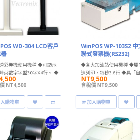
nPOS WD-304 LCD客戶
WinPOS WP-103S2 
示器
聯式發票機(RS232)
透彩券機使用機種 ◆可顯示
◆各大加油站使用機種 ◆雙
陣英數字字型30字X4行。 ◆
速列印，每秒3.6行 ◆具「
4,500
NT9,500
示中文字字型顯示出15字X4
紙及對位」功能 ◆資料緩衝容
 NT4,500
含稅價 NT9,500
.
加入購物車
加入購物車