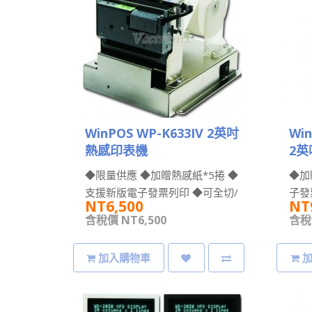
WinPOS WP-K633IV 2英吋
Win
熱感印表機
2
◆限量供應 ◆加贈熱感紙*5捲 ◆
◆加
支援新版電子發票列印 ◆可全切/
子發
NT6,500
NT
飄落式 ◆小型kiosk..
機 ◆
含稅價 NT6,500
含稅價
加入購物車