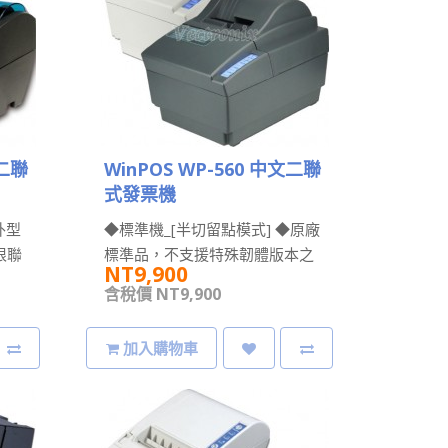
文二聯
WinPOS WP-560 中文二聯
式發票機
外型
◆標準機_[半切留點模式] ◆原廠
根聯
標準品，不支援特殊韌體版本之
NT9,900
◆..
應用。 「注意：此設備非全切紙
含稅價 NT9,900
+可自動..
加入購物車