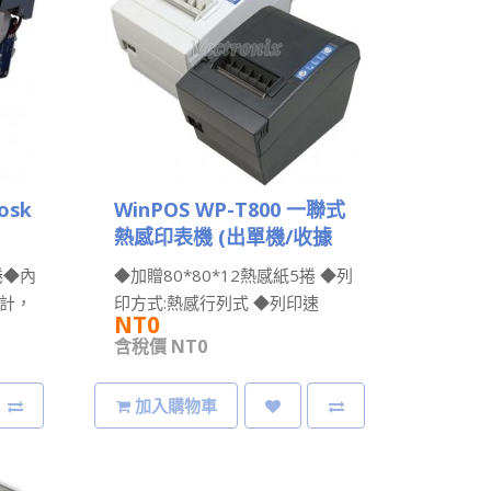
osk
WinPOS WP-T800 一聯式
熱感印表機 (出單機/收據
機/電子發票機)
捲◆內
◆加贈80*80*12熱感紙5捲 ◆列
設計，
印方式:熱感行列式 ◆列印速
NT0
度:220mm/秒 ◆指令相容 ..
含稅價 NT0
加入購物車