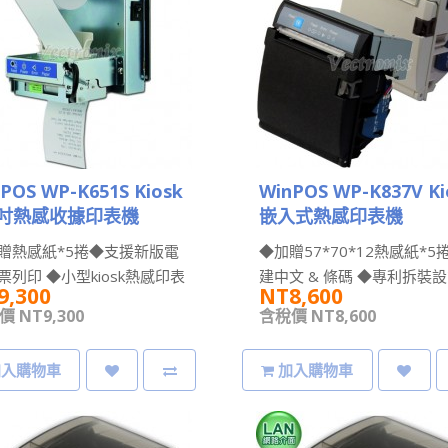
POS WP-K651S Kiosk
WinPOS WP-K837V Ki
英吋熱感收據印表機
嵌入式熱感印表機
贈熱感紙*5捲◆支援新版電
◆加贈57*70*12熱感紙*5
票列印 ◆小型kiosk熱感印表
建中文 & 條碼 ◆專利拆裝
9,300
NT8,600
ESC/POS 指令相容 ..
維修簡便 ◆相容指令..
 NT9,300
含稅價 NT8,600
加入購物車
加入購物車