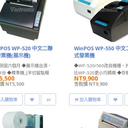
nPOS WP-520 中文二聯
WinPOS WP-550 中
票機(展示機)
式發票機
保固六個月 ◆展示機出清，
◆WP-520/560改良機種，
3台 ◆標準機_[半切留點模
比WP-520更小巧精緻 ◆存
5,500
NT9,900
 ◆加油站/百貨賣場指定用機
透明視窗、發票運作一目瞭然 
 NT5,500
含稅價 NT9,900
加入購物車
加入購物車