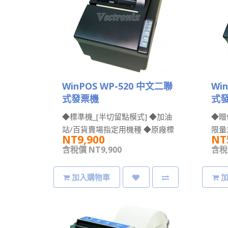
WinPOS WP-520 中文二聯
Wi
式發票機
式發
◆標準機_[半切留點模式] ◆加油
◆贈
站/百貨賣場指定用機種 ◆原廠標
限量
NT9,900
NT
準品，不支援特殊韌體版本之應
式]
含稅價 NT9,900
含稅價
用。 ..
種 ..
加入購物車