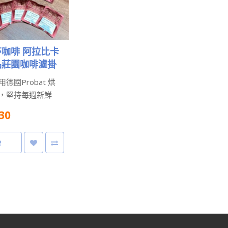
咖啡 阿拉比卡
品莊園咖啡濾掛
任選10包免運)
德國Probat 烘
，堅持每週新鮮
、手選豆★濾掛
30
選10包享免運
(下單請最少量10