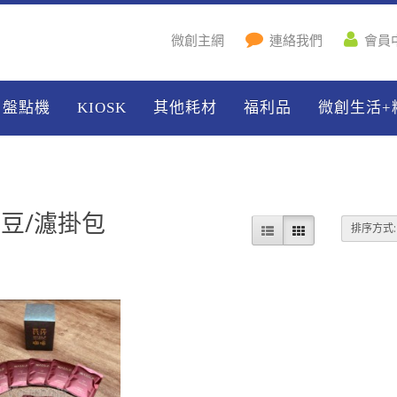
微創主網
連絡我們
會員
盤點機
KIOSK
其他耗材
福利品
微創生活+
豆/濾掛包
排序方式: