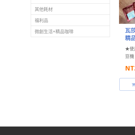
其他耗材
福利品
瓦莎
微創生活+精品咖啡
精
包(
★使用
豆機
現烘
NT
包任
費！
包..