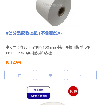
8公分熱感收據紙 (不含雙酚A)
◆尺寸：寬80mm*直徑100mm(外捲) ◆適用機型: WP-
K833 Kiosk 3英吋熱感印表機..
NT499