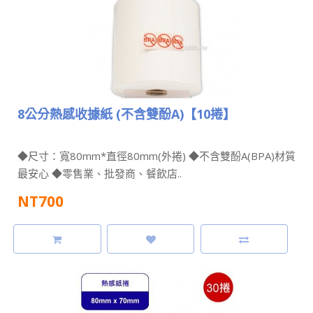
8公分熱感收據紙 (不含雙酚A)【10捲】
◆尺寸：寬80mm*直徑80mm(外捲) ◆不含雙酚A(BPA)材質
最安心 ◆零售業、批發商、餐飲店..
NT700