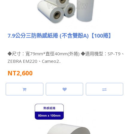
7.9公分三防熱感紙捲 (不含雙酚A)【100捲】
◆尺寸：寬79mm*直徑40mm(外捲) ◆適用機型：SP-T9、
ZEBRA EM220、Cameo2..
NT2,600