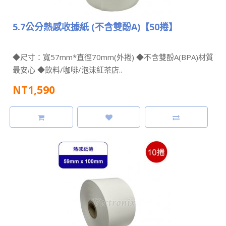
5.7公分熱感收據紙 (不含雙酚A)【50捲】
◆尺寸：寬57mm*直徑70mm(外捲) ◆不含雙酚A(BPA)材質
最安心 ◆飲料/咖啡/泡沫紅茶店..
NT1,590