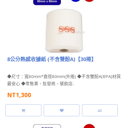
8公分熱感收據紙 (不含雙酚A)【30捲】
◆尺寸：寬80mm*直徑80mm(外捲) ◆不含雙酚A(BPA)材質
最安心 ◆零售業、批發商、餐飲店..
NT1,300