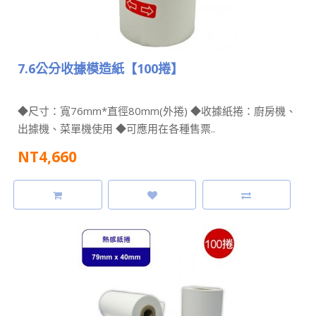
7.6公分收據模造紙【100捲】
◆尺寸：寬76mm*直徑80mm(外捲) ◆收據紙捲：廚房機、
出據機、菜單機使用 ◆可應用在各種售票..
NT4,660