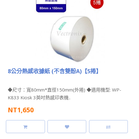
8公分熱感收據紙 (不含雙酚A)【5捲】
◆尺寸：寬80mm*直徑150mm(外捲) ◆適用機型: WP-
K833 Kiosk 3英吋熱感印表機..
NT1,650