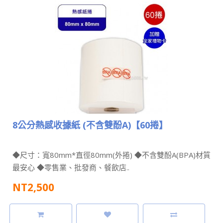
8公分熱感收據紙 (不含雙酚A)【60捲】
◆尺寸：寬80mm*直徑80mm(外捲) ◆不含雙酚A(BPA)材質
最安心 ◆零售業、批發商、餐飲店..
NT2,500