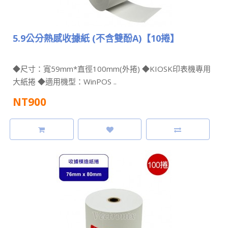
5.9公分熱感收據紙 (不含雙酚A)【10捲】
◆尺寸：寬59mm*直徑100mm(外捲) ◆KIOSK印表機專用
大紙捲 ◆適用機型：WinPOS ..
NT900