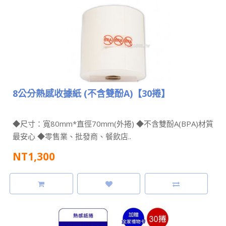
8公分熱感收據紙 (不含雙酚A)【30捲】
◆尺寸：寬80mm*直徑70mm(外捲) ◆不含雙酚A(BPA)材質
最安心 ◆零售業、批發商、餐飲店..
NT1,300