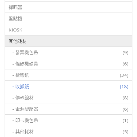
掃瞄器
盤點機
KIOSK
其他耗材
-
發票機色帶
(9)
-
條碼機碳帶
(6)
-
標籤紙
(34)
-
收據紙
(18)
-
傳輸線材
(8)
-
電源變壓器
(6)
-
印卡機色帶
(1)
-
其他耗材
(5)