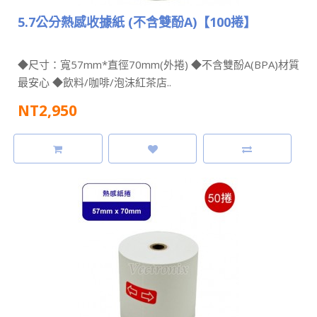
5.7公分熱感收據紙 (不含雙酚A)【100捲】
◆尺寸：寬57mm*直徑70mm(外捲) ◆不含雙酚A(BPA)材質
最安心 ◆飲料/咖啡/泡沫紅茶店..
NT2,950