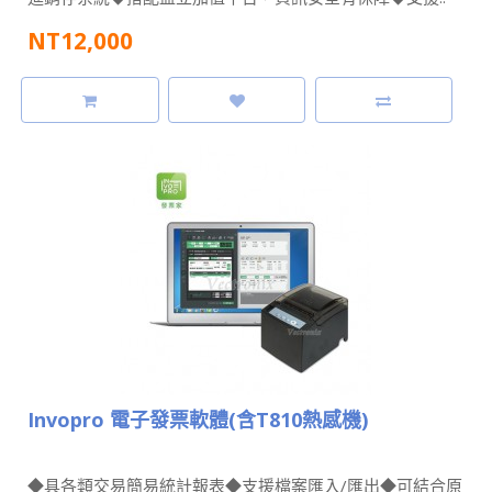
NT12,000
Invopro 電子發票軟體(含T810熱感機)
◆具各類交易簡易統計報表◆支援檔案匯入/匯出◆可結合原