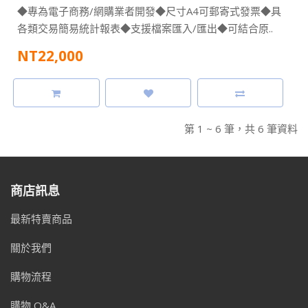
◆專為電子商務/網購業者開發◆尺寸A4可郵寄式發票◆具
各類交易簡易統計報表◆支援檔案匯入/匯出◆可結合原..
NT22,000
第 1 ~ 6 筆，共 6 筆資料
商店訊息
最新特賣商品
關於我們
購物流程
購物 Q&A