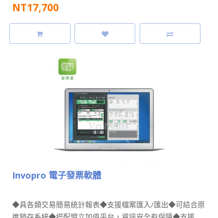
NT17,700
Invopro 電子發票軟體
◆具各類交易簡易統計報表◆支援檔案匯入/匯出◆可結合原
進銷存系統◆搭配盟立加值平台，資訊安全有保障◆支援..