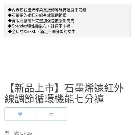
◆內表布石墨烯印染直接傳導維持溫度不悶熱

◆石墨烯的遠紅外線有效幫助循環

◆寬版高腰設計完整加強包覆腹部肉肉

◆Spandex彈性機能布，舒適不卡襠

◆全尺寸XS~XL，滿足不同身型的女生
【新品上市】石墨烯遠紅外
線調節循環機能七分褲
型 號: GP26