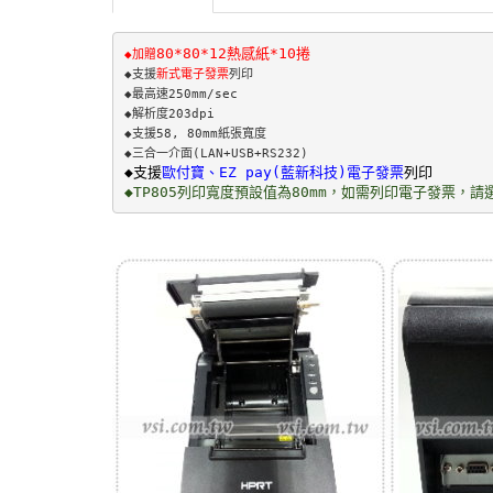
80*80*12熱感紙*10捲
◆加贈
◆支援
新式電子發票
列印

◆最高速250mm/sec 

◆解析度203dpi

◆支援58, 80mm紙張寬度 

◆支援
歐付寶、EZ pay(藍新科技)電子發票
◆TP805列印寬度預設值為80mm，如需列印電子發票，