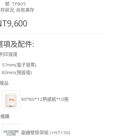
 號: TP805
存狀況: 尚有庫存
NT9,600
選項及配件:
列印寬度
57mm(電子發票)
80mm(預設值)
贈品
80*80*12熱感紙*10捲
加價購
副廠壁掛架組 (+NT150)