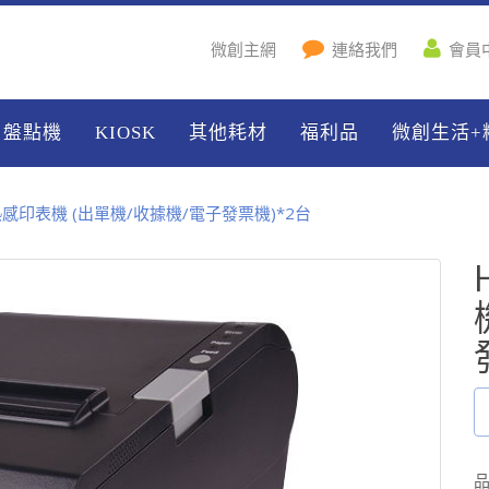
微創主網
連絡我們
會員
盤點機
KIOSK
其他耗材
福利品
微創生活+
5 熱感印表機 (出單機/收據機/電子發票機)*2台
品