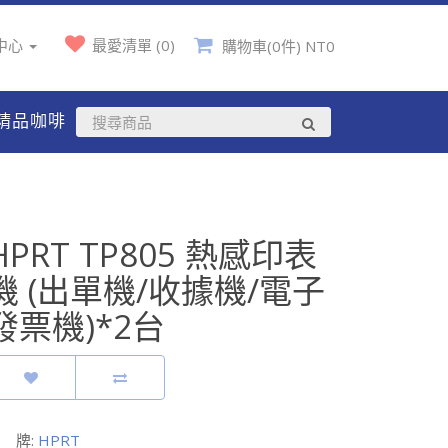
中心
最愛清單 (0)
購物車(0件) NT0
精品咖啡
HPRT TP805 熱感印表
機 (出單機/收據機/電子
發票機)*2台
 牌:
HPRT