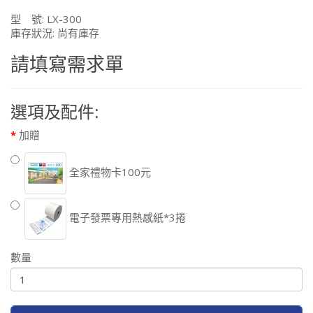
型 號: LX-300
庫存狀況: 尚有庫存
請填寫需求單
選項及配件:
加贈
全家禮物卡100元
電子發票專用熱感紙*3捲
數量