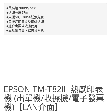
◆最高速200mm/sec 

◆列印寬度57mm

◆支援58, 80mm紙張寛度

◆支援進階圖文及條碼列印

◆適合出票或收據使用

◆支援智付寶、歐付寶系統
EPSON TM-T82III 熱感印表
機 (出單機/收據機/電子發票
機)【LAN介面】