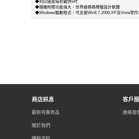
◆列印速度每秒最快5吋 

◆隨機附贈功能強大，世界級條碼標籤設計軟體 

◆Windows驅動程式，可支援Win8,7,2000,XP及Vista等
商店訊息
客戶
最新特賣商品
連絡我
關於我們
購物流程