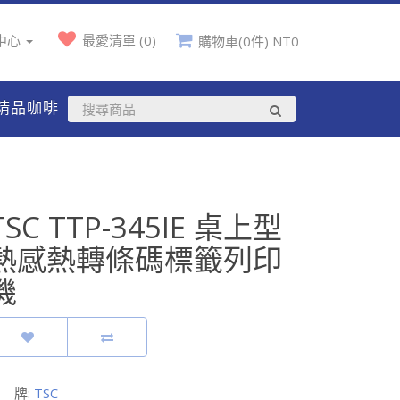
中心
最愛清單 (0)
購物車(0件) NT0
精品咖啡
TSC TTP-345IE 桌上型
熱感熱轉條碼標籤列印
機
 牌:
TSC