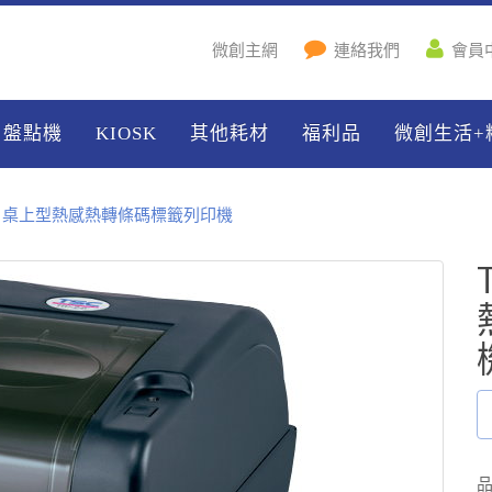
微創主網
連絡我們
會員
盤點機
KIOSK
其他耗材
福利品
微創生活+
45IE 桌上型熱感熱轉條碼標籤列印機
品