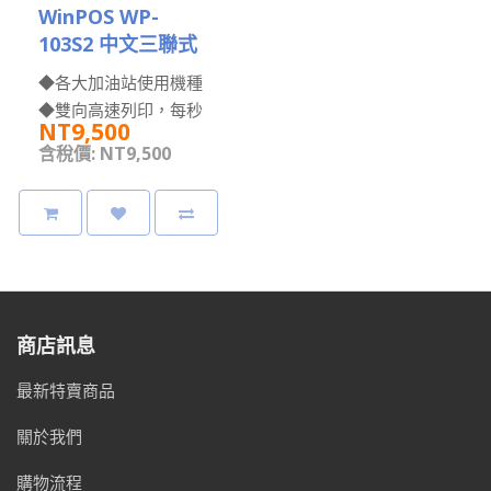
WinPOS WP-
103S2 中文三聯式
發票機(RS232)
◆各大加油站使用機種
◆雙向高速列印，每秒
NT9,500
3.6行 ◆具「自動進紙
含稅價: NT9,500
及對位」功能 ◆資料緩
衝容..
商店訊息
最新特賣商品
關於我們
購物流程